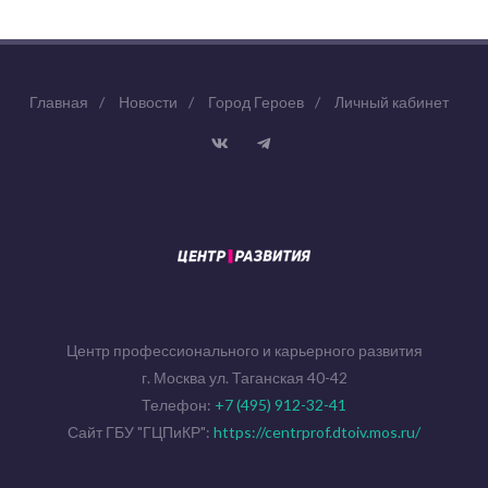
Главная
/
Новости
/
Город Героев
/
Личный кабинет
Центр профессионального и карьерного развития
г. Москва ул. Таганская 40-42
Телефон:
+7 (495) 912-32-41
Сайт ГБУ "ГЦПиКР":
https://centrprof.dtoiv.mos.ru/