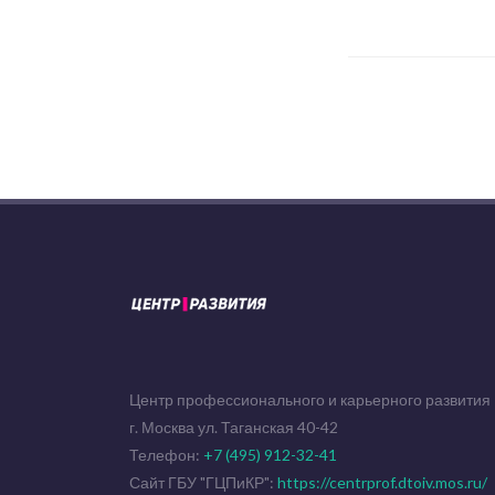
Центр профессионального и карьерного развития
г. Москва ул. Таганская 40-42
Телефон:
+7 (495) 912-32-41
Сайт ГБУ "ГЦПиКР":
https://centrprof.dtoiv.mos.ru/