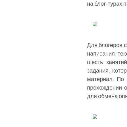
на блог-турах 
Для блогеров с
написания тек
шесть заняти
задания, кото
материал. По
прохождении о
для обмена оп