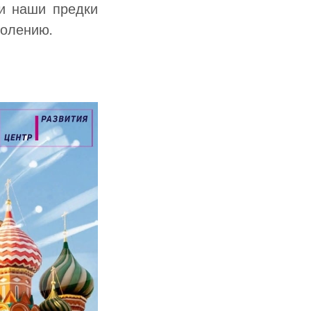
ти наши предки
колению.