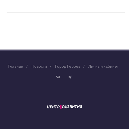
Главная
/
Новости
/
Город Героев
/
Личный кабинет