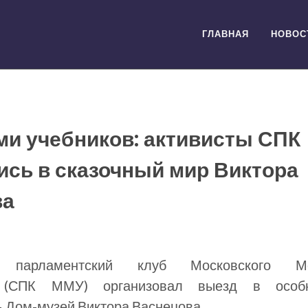
ГЛАВНАЯ
НОВОС
ми учебников: активисты СПК
ись в сказочный мир Виктора
ва
й парламентский клуб Московского Ме
а (СПК ММУ) организовал выезд в особня
 Дом-музей Виктора Васнецова.