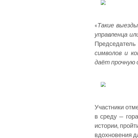
«
Такие выезды
управленца ил
Председател
символов и к
даёт прочную 
Участники отме
в среду — гор
истории, пройт
вдохновения д