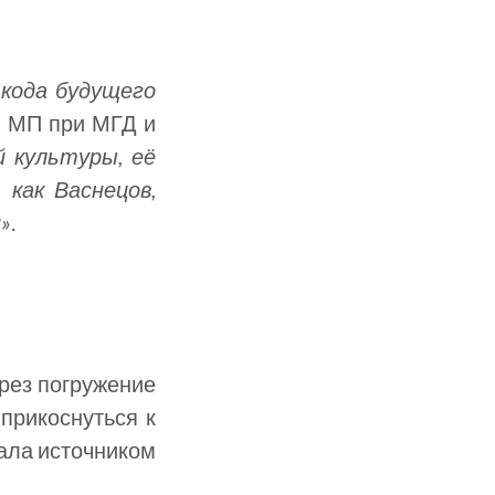
кода будущего
н МП при МГД и
 культуры, её
как Васнецов,
»
.
ерез погружение
прикоснуться к
тала источником