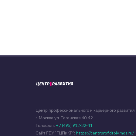
Центр профессионального и карьерного развития
г. Москва ул. Таганская 40-42
Телефон:
+7 (495) 912-32-41
Сайт ГБУ "ГЦПиКР":
https://centrprof.dtoiv.mos.ru/