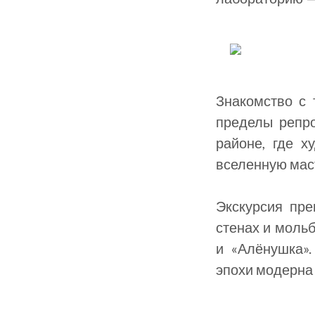
Знакомство с
пределы репро
районе, где х
вселенную маст
Экскурсия пре
стенах и мольб
и «Алёнушка»
эпохи модерна 