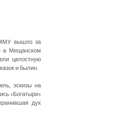
 ММУ вышло за
ке в Мещанском
дели целостную
казок и былин.
ель, эскизы на
лись «Богатыри»
хранившая дух