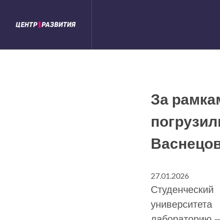
За рамка
погрузил
Васнецо
27.01.2026
Студенчески
университет
лабораторию —