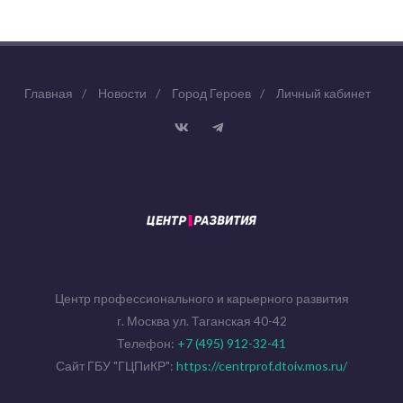
Главная
/
Новости
/
Город Героев
/
Личный кабинет
Центр профессионального и карьерного развития
г. Москва ул. Таганская 40-42
Телефон:
+7 (495) 912-32-41
Сайт ГБУ "ГЦПиКР":
https://centrprof.dtoiv.mos.ru/