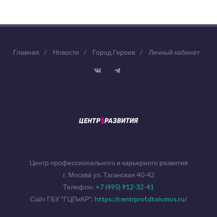
Главная
/
Новости
/
Город Героев
/
Личный кабинет
Центр профессионального и карьерного развития
г. Москва ул. Таганская 40-42
Телефон:
+7 (495) 912-32-41
Сайт ГБУ "ГЦПиКР":
https://centrprof.dtoiv.mos.ru/