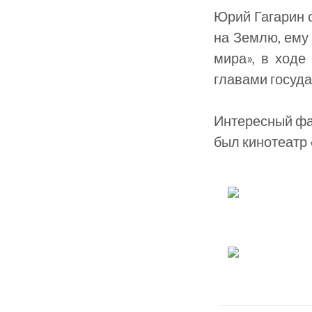
Юрий Гагарин о
на Землю, ему
мира», в ходе
главами госуд
Интересный фак
был кинотеатр 