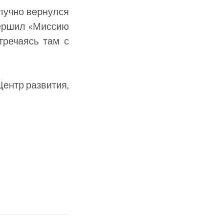
олучно вернулся
вершил «Миссию
тречаясь там с
Центр развития,