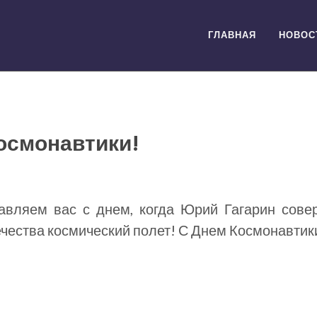
ГЛАВНАЯ
НОВОС
осмонавтики!
авляем вас с днем, когда Юрий Гагарин сов
ечества космический полет! С Днем Космонавтик